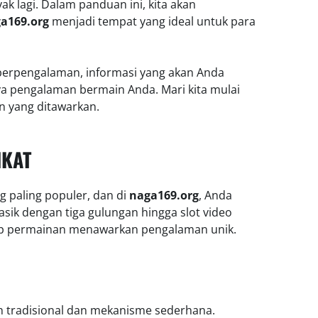
yak lagi. Dalam panduan ini, kita akan
a169.org
menjadi tempat yang ideal untuk para
erpengalaman, informasi yang akan Anda
a pengalaman bermain Anda. Mari kita mulai
 yang ditawarkan.
IKAT
g paling populer, dan di
naga169.org
, Anda
asik dengan tiga gulungan hingga slot video
ap permainan menawarkan pengalaman unik.
 tradisional dan mekanisme sederhana.