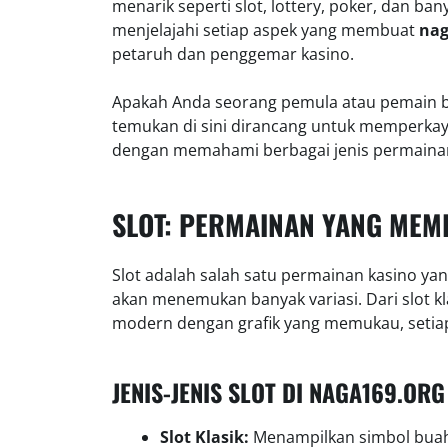
menarik seperti slot, lottery, poker, dan ban
menjelajahi setiap aspek yang membuat
nag
petaruh dan penggemar kasino.
Apakah Anda seorang pemula atau pemain b
temukan di sini dirancang untuk memperkay
dengan memahami berbagai jenis permainan
SLOT: PERMAINAN YANG MEM
Slot adalah salah satu permainan kasino yan
akan menemukan banyak variasi. Dari slot kl
modern dengan grafik yang memukau, seti
JENIS-JENIS SLOT DI NAGA169.ORG
Slot Klasik:
Menampilkan simbol buah