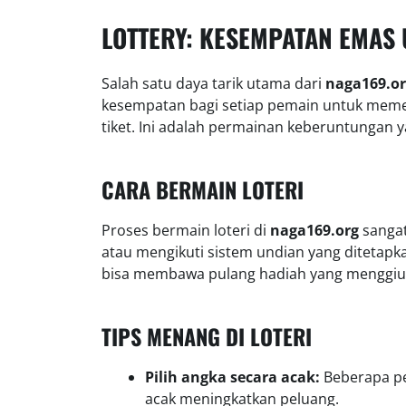
LOTTERY: KESEMPATAN EMAS
Salah satu daya tarik utama dari
naga169.o
kesempatan bagi setiap pemain untuk mem
tiket. Ini adalah permainan keberuntungan
CARA BERMAIN LOTERI
Proses bermain loteri di
naga169.org
sangat
atau mengikuti sistem undian yang ditetapka
bisa membawa pulang hadiah yang menggiu
TIPS MENANG DI LOTERI
Pilih angka secara acak:
Beberapa pe
acak meningkatkan peluang.