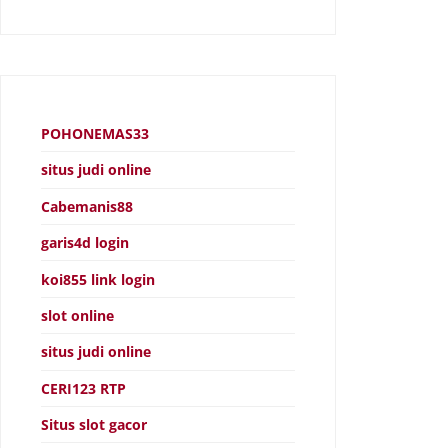
POHONEMAS33
situs judi online
Cabemanis88
garis4d login
koi855 link login
slot online
situs judi online
CERI123 RTP
Situs slot gacor