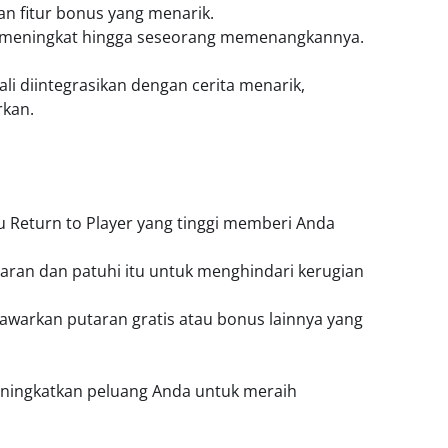
an fitur bonus yang menarik.
 meningkat hingga seseorang memenangkannya.
ali diintegrasikan dengan cerita menarik,
kan.
 Return to Player yang tinggi memberi Anda
ran dan patuhi itu untuk menghindari kerugian
awarkan putaran gratis atau bonus lainnya yang
eningkatkan peluang Anda untuk meraih