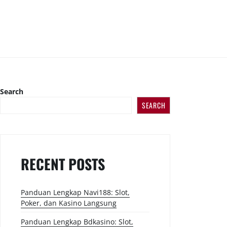
Search
SEARCH
RECENT POSTS
Panduan Lengkap Navi188: Slot,
Poker, dan Kasino Langsung
Panduan Lengkap Bdkasino: Slot,