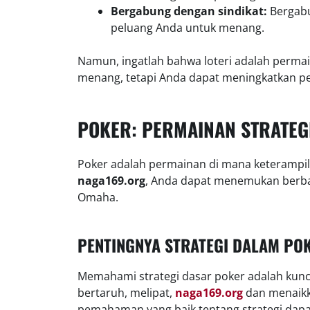
Bergabung dengan sindikat:
Bergabu
peluang Anda untuk menang.
Namun, ingatlah bahwa loteri adalah permain
menang, tetapi Anda dapat meningkatkan pel
POKER: PERMAINAN STRATEG
Poker adalah permainan di mana keterampila
naga169.org
, Anda dapat menemukan berbag
Omaha.
PENTINGNYA STRATEGI DALAM PO
Memahami strategi dasar poker adalah kunci
bertaruh, melipat,
naga169.org
dan menaikk
pemahaman yang baik tentang strategi da