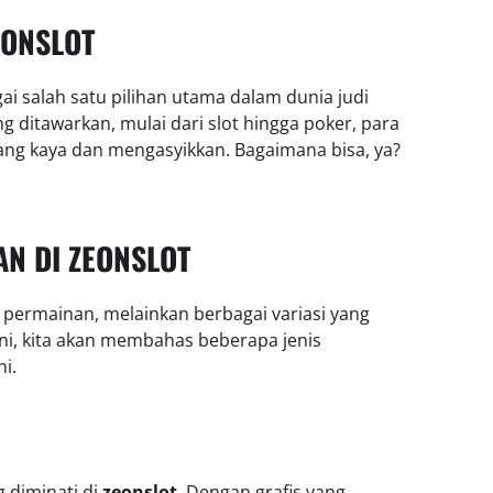
EONSLOT
i salah satu pilihan utama dalam dunia judi
 ditawarkan, mulai dari slot hingga poker, para
ng kaya dan mengasyikkan. Bagaimana bisa, ya?
AN DI ZEONSLOT
 permainan, melainkan berbagai variasi yang
ni, kita akan membahas beberapa jenis
i.
g diminati di
zeonslot
. Dengan grafis yang