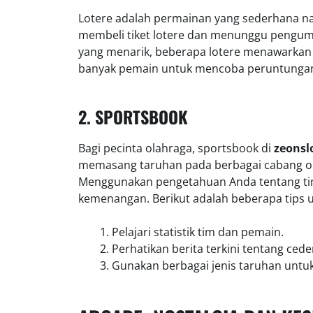
Lotere adalah permainan yang sederhana n
membeli tiket lotere dan menunggu pengum
yang menarik, beberapa lotere menawarkan 
banyak pemain untuk mencoba peruntunga
2. SPORTSBOOK
Bagi pecinta olahraga, sportsbook di
zeonsl
memasang taruhan pada berbagai cabang ola
Menggunakan pengetahuan Anda tentang ti
kemenangan. Berikut adalah beberapa tips
Pelajari statistik tim dan pemain.
Perhatikan berita terkini tentang ced
Gunakan berbagai jenis taruhan untuk d