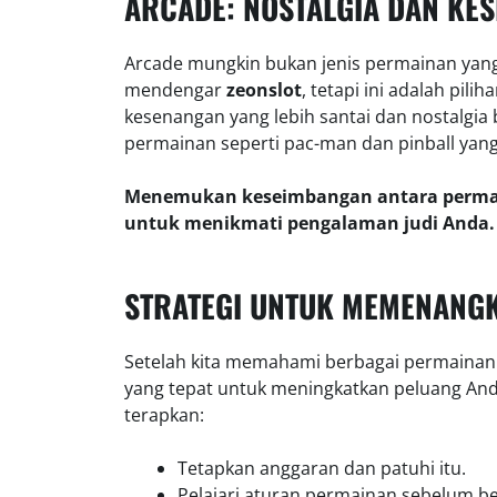
ARCADE: NOSTALGIA DAN KE
Arcade mungkin bukan jenis permainan yang 
mendengar
zeonslot
, tetapi ini adalah pi
kesenangan yang lebih santai dan nostalgi
permainan seperti pac-man dan pinball ya
Menemukan keseimbangan antara permain
untuk menikmati pengalaman judi Anda.
STRATEGI UNTUK MEMENANGK
Setelah kita memahami berbagai permainan y
yang tepat untuk meningkatkan peluang And
terapkan:
Tetapkan anggaran dan patuhi itu.
Pelajari aturan permainan sebelum b