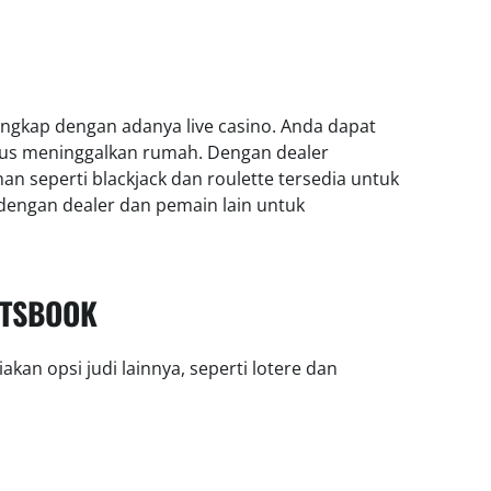
ngkap dengan adanya live casino. Anda dapat
rus meninggalkan rumah. Dengan dealer
an seperti blackjack dan roulette tersedia untuk
dengan dealer dan pemain lain untuk
RTSBOOK
kan opsi judi lainnya, seperti lotere dan