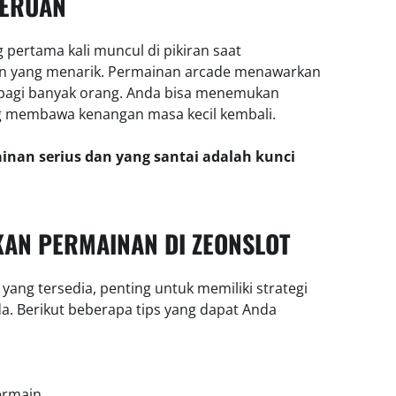
SERUAN
pertama kali muncul di pikiran saat
lihan yang menarik. Permainan arcade menawarkan
a bagi banyak orang. Anda bisa menemukan
ng membawa kenangan masa kecil kembali.
an serius dan yang santai adalah kunci
AN PERMAINAN DI ZEONSLOT
ang tersedia, penting untuk memiliki strategi
a. Berikut beberapa tips yang dapat Anda
ermain.