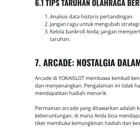
6.1 TIPS TARUHAN OLAHRAGA BER
Analisis data historis pertandingan.
Jangan ragu untuk mengubah strategi
Kelola bankroll Anda; jangan memper
taruhan.
7. ARCADE: NOSTALGIA DALAM
Arcade di YOKAISLOT membawa kembali ken
dan menyenangkan. Pengalaman ini tidak han
mendapatkan hadiah menarik.
Permainan arcade yang ditawarkan adalah k
keberuntungan, di mana Anda bisa mendapatk
tiket membuka kemungkinan hadiah dan kese