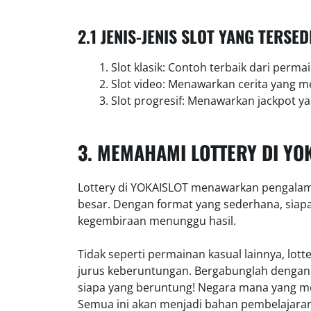
2.1 JENIS-JENIS SLOT YANG TERSED
Slot klasik: Contoh terbaik dari perma
Slot video: Menawarkan cerita yang me
Slot progresif: Menawarkan jackpot y
3. MEMAHAMI LOTTERY DI YO
Lottery di YOKAISLOT menawarkan pengala
besar. Dengan format yang sederhana, siap
kegembiraan menunggu hasil.
Tidak seperti permainan kasual lainnya, l
jurus keberuntungan. Bergabunglah dengan 
siapa yang beruntung! Negara mana yang m
Semua ini akan menjadi bahan pembelajaran