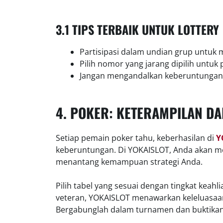
3.1 TIPS TERBAIK UNTUK LOTTERY
Partisipasi dalam undian grup untuk
Pilih nomor yang jarang dipilih untuk 
Jangan mengandalkan keberuntungan 
4. POKER: KETERAMPILAN DA
Setiap pemain poker tahu, keberhasilan di
Y
keberuntungan. Di YOKAISLOT, Anda akan m
menantang kemampuan strategi Anda.
Pilih tabel yang sesuai dengan tingkat keah
veteran, YOKAISLOT menawarkan keleluasa
Bergabunglah dalam turnamen dan buktikan