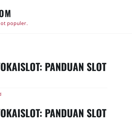
COM
lot populer.
OKAISLOT: PANDUAN SLOT
d
OKAISLOT: PANDUAN SLOT