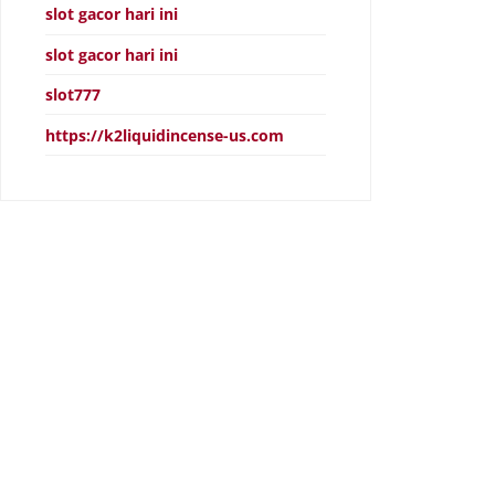
slot gacor hari ini
slot gacor hari ini
slot777
https://k2liquidincense-us.com